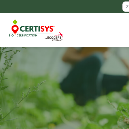
Zo
naa