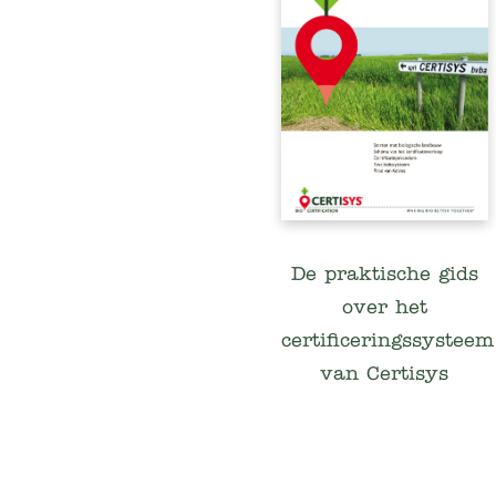
Hallo, wij zijn het...
Cookies !
De praktische gids
over het
We hebben gewacht tot we zeker
certificeringssysteem
wisten dat u geïnteresseerd was in de
inhoud van deze site alvorens u lastig te vallen, maar we willen u
van Certisys
graag vergezellen op uw bezoek...
Vind je dat goed?
Lees het privacybeleid
Toestemmingen gecertificeerd door