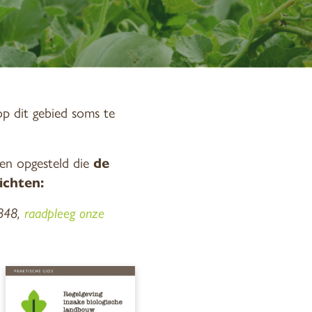
 op dit gebied soms te
sen opgesteld die
de
ichten:
/848,
raadpleeg onze