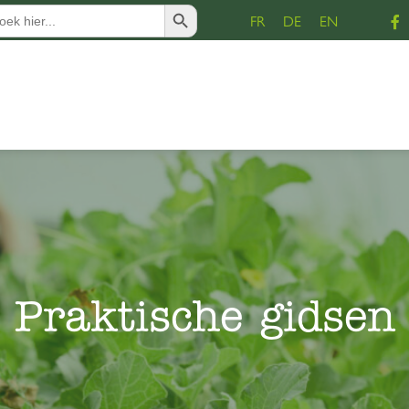
Zoekknop
ek
FR
DE
EN
r:
Praktische gidsen