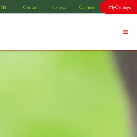
Contact
Nieuws
Carrière
MyCertisys