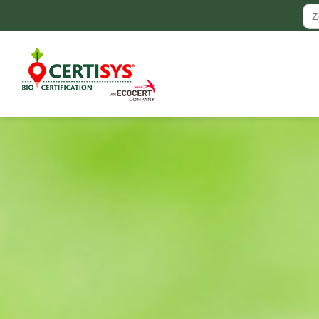
Zo
naa