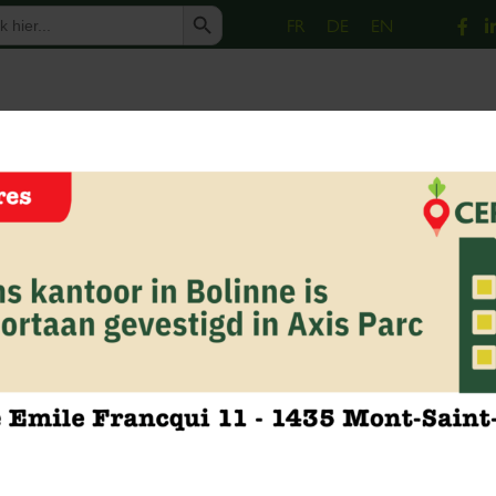
Zoekknop
FR
DE
EN
17 jun