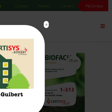
Contact
Nieuws
Carrière
MyCertisys
×
28 jan