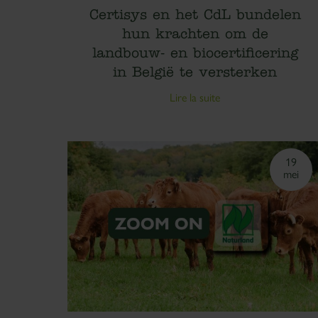
Certisys en het CdL bundelen
hun krachten om de
landbouw- en biocertificering
in België te versterken
Lire la suite
19
mei