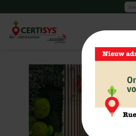
Zoek
naar:
18 jun