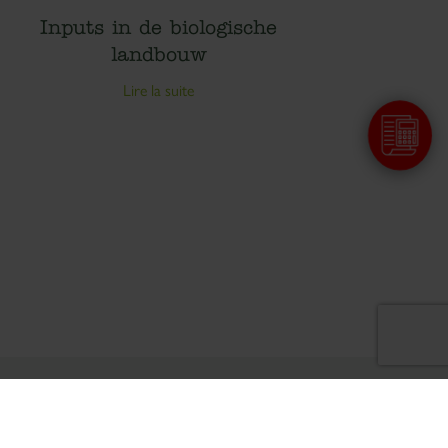
Inputs in de biologische
landbouw
Lire la suite
ormité avec les réglementations. Personnalisez vos préfé
ts | Ecocert
Links
Persruimte
Cookiebeleid
Privacybeleid
Wettelijke vermeldingen
Sitemap