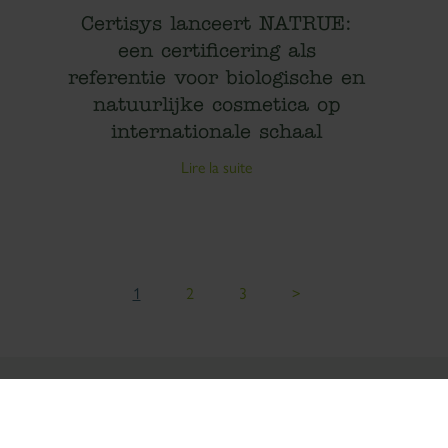
Certisys lanceert NATRUE:
een certificering als
referentie voor biologische en
natuurlijke cosmetica op
internationale schaal
Lire la suite
1
2
3
>
sez vos Options
s paramètres de confidentialité, en garantissant la conf
Ethics & Aler