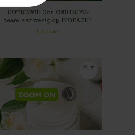
HOTNEWS: Ons CERTISYS-
team aanwezig op BIOFACH!
Lire la suite
26 jun