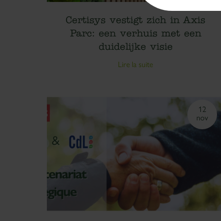
Certisys vestigt zich in Axis
Parc: een verhuis met een
duidelijke visie
Lire la suite
12
nov