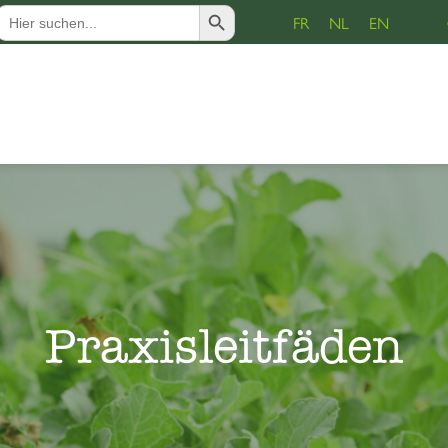
Search Button
Search
FR
NL
EN
for:
Praxisleitfäden