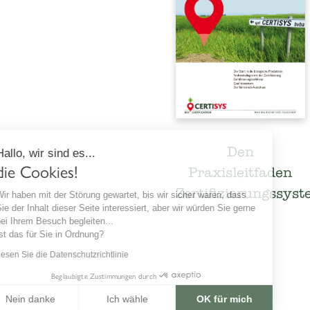
Den
Hallo, wir sind es...
die Cookies!
Praxisleitfaden
Zertifizierungssys
Wir haben mit der Störung gewartet, bis wir sicher waren, dass
Sie der Inhalt dieser Seite interessiert, aber wir würden Sie gerne
bei Ihrem Besuch begleiten...
Ist das für Sie in Ordnung?
Lesen Sie die Datenschutzrichtlinie
Beglaubigte Zustimmungen durch
Nein danke
Ich wähle
OK für mich