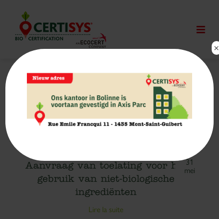
31
Klachtenregister
mei
Lire la suite
31
Aanvraag van toelating voor het
mei
gebruik van niet-biologische
ingrediënten
Lire la suite