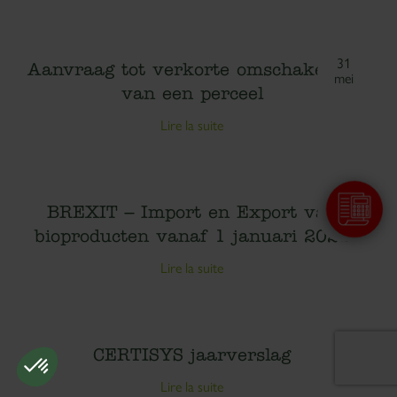
31
Aanvraag tot verkorte omschakeling
mei
van een perceel
Lire la suite
20
BREXIT – Import en Export van
apr
bioproducten vanaf 1 januari 2021
Lire la suite
20
CERTISYS jaarverslag
apr
Lire la suite