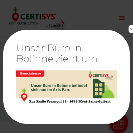
Unser Büro in
Bolinne zieht um
© By
Poush
Ethics & Alerts | Ecocert
Links
Pressebereich
Cookie-Politik
Hinweise zum Datenschutz
Rechtliche Hinweise
Sitemap