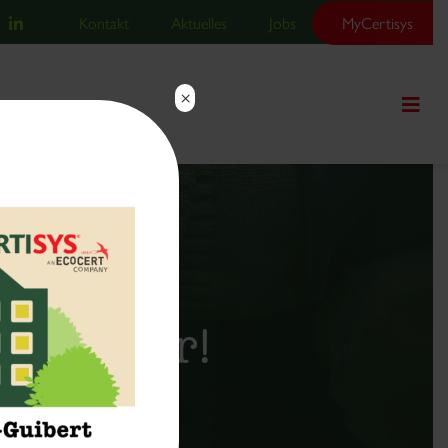
Kontakt
Aktuelles
Jobs
MyCertisys
×
rz bevor!