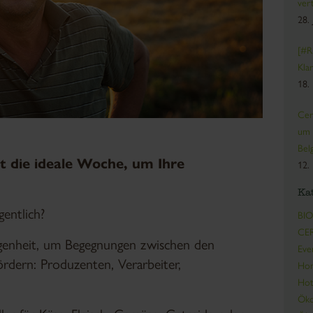
ver
28.
[#R
Kla
18.
Cer
um 
Bel
st die ideale Woche, um Ihre
12.
Ka
entlich?
BIO
CER
elegenheit, um Begegnungen zwischen den
Eve
rdern: Produzenten, Verarbeiter,
Ho
Hot
Öko