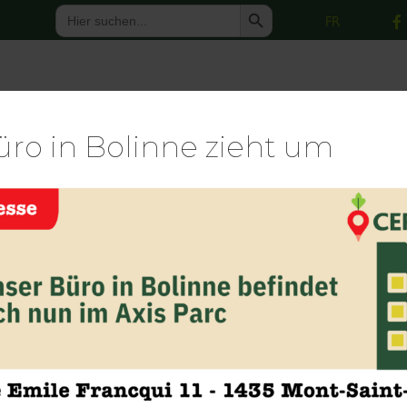
Search Button
Search
FR
for:
ro in Bolinne zieht um
oche 2021 steht ku