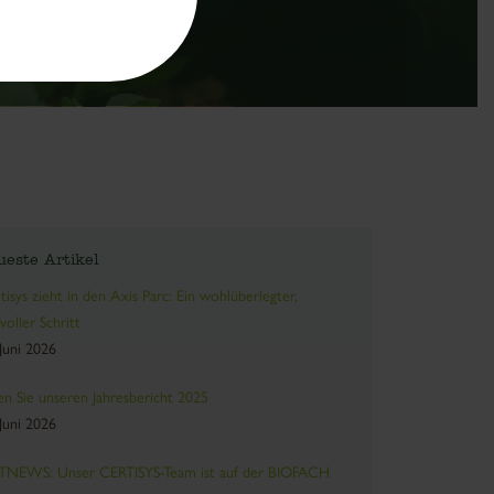
ueste Artikel
tisys zieht in den Axis Parc: Ein wohlüberlegter,
voller Schritt
 Juni 2026
en Sie unseren Jahresbericht 2025
 Juni 2026
NEWS: Unser CERTISYS-Team ist auf der BIOFACH