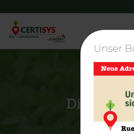
Unser Bü
Die bio-w