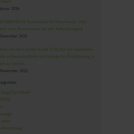
treten!
 Januar 2026
(EU)BIONEWS: Europäische Bio-Verordnung: mehr
rheit ohne Kompromisse bei den Anforderungen]
 Dezember 2025
tisys und das Comite du Lait (CdL) tun sich zusammen,
die landwirtschaftliche und biologische Zertifizierung in
gien zu stärken.
 November 2025
tegorien
-Siegel/Zertifikate
TISYS
nt
mepage
 news
-Verordnung