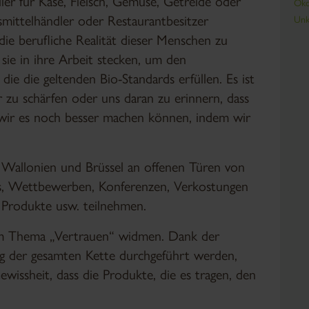
eller für Käse, Fleisch, Gemüse, Getreide oder
Öko
smittelhändler oder Restaurantbesitzer
Unk
die berufliche Realität dieser Menschen zu
 sie in ihre Arbeit stecken, um den
ie die geltenden Bio-Standards erfüllen. Es ist
 zu schärfen oder uns daran zu erinnern, dass
ss wir es noch besser machen können, indem wir
z Wallonien und Brüssel an offenen Türen von
 Wettbewerben, Konferenzen, Verkostungen
r Produkte usw. teilnehmen.
em Thema „Vertrauen“ widmen. Dank der
ang der gesamten Kette durchgeführt werden,
wissheit, dass die Produkte, die es tragen, den