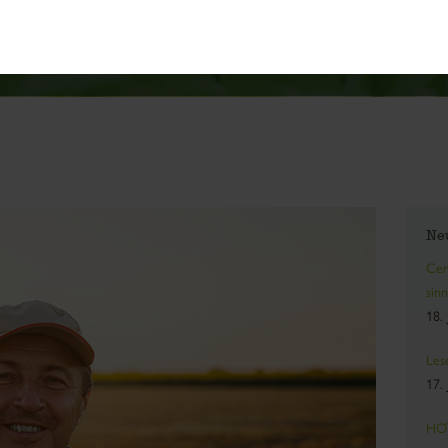
Ne
Cer
sinn
18.
Les
17.
HOT