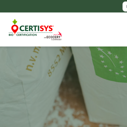
Se
for