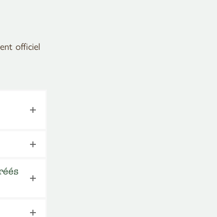
nt officiel
réés