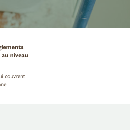
glements
 au niveau
i couvrent
nne.