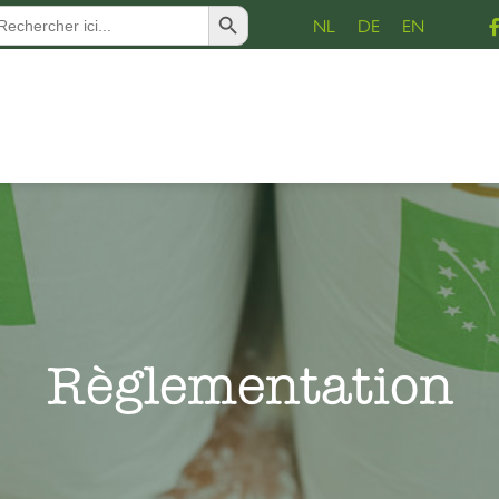
Search Button
arch
NL
DE
EN
:
Règlementation