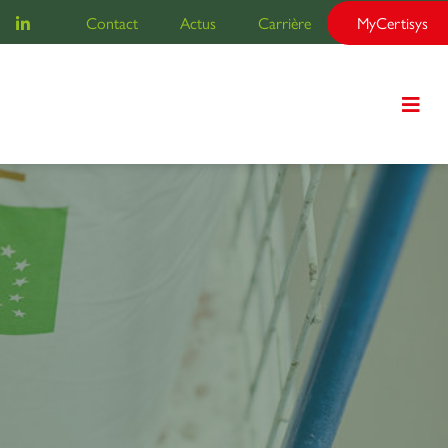
Contact
Actus
Carrière
MyCertisys