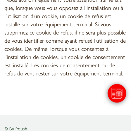
que, lorsque vous vous opposez à l’installation ou à
l’utilisation d’un cookie, un cookie de refus est
installé sur votre équipement terminal. Si vous
supprimez ce cookie de refus, il ne sera plus possible
de vous identifier comme ayant refusé l’utilisation de
cookies. De même, lorsque vous consentez à
l’installation de cookies, un cookie de consentement
est installé. Les cookies de consentement ou de
refus doivent rester sur votre équipement terminal.
Salut c'est nous...
les Cookies !
On a attendu d'être sûrs que le contenu de
ce site vous intéresse avant de vous
déranger, mais on aimerait bien vous accompagner pendant votre
visite...
C'est OK pour vous ?
© By
Poush
Lire la politique de confidentialité